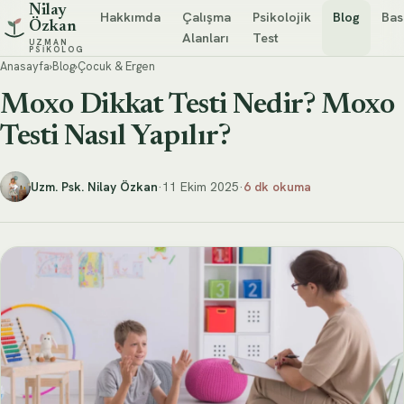
Nilay
Hakkımda
Çalışma
Psikolojik
Blog
Bas
Özkan
Alanları
Test
UZMAN
PSIKOLOG
Anasayfa
›
Blog
›
Çocuk & Ergen
Moxo Dikkat Testi Nedir? Moxo
Testi Nasıl Yapılır?
Uzm. Psk. Nilay Özkan
·
11 Ekim 2025
·
6 dk okuma