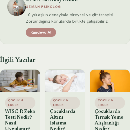
UZMAN PSIKOLOG
10 yılı aşkın deneyimle bireysel ve çift terapisi.
Zorlandığınız konularda birlikte çalışabiliriz.
Randevu Al
İlgili Yazılar
ÇOCUK &
ÇOCUK &
ÇOCUK &
ERGEN
ERGEN
ERGEN
WISC-R Zeka
Çocuklarda
Çocuklarda
Testi Nedir?
Altını
Tırnak Yeme
Nasıl
Islatma
Alışkanlığı
Uygulanır?
Nedir?
Nedir?