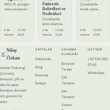
WISC-R, çocuğun
Çocuklarda
Enürezis
zeka seviyesini,
tırnak yeme
Belirtileri ve
problem çözme
alışkanlığı,
Nedenleri
yeteneğini ve
Çocuklarda
birçok
mantıksal
altını ıslatma,
ebeveynin
düşünme
yani enürezis,
karşılaştığı
5 dk
27 Eki
6 dk
13 Eki
6 dk
09 Eki
·
·
·
kapasitesini
tek bir nedene
yaygın bir
okuma
2025
okuma
2025
okuma
2025
ölçer. Test,
bağlı olarak
durumdur. Bu
çeşitli alt
ortaya çıkmaz.
alışkanlık,
testlerden
Genellikle
genellikle stres,
SAYFALAR
ÇALIŞMA
İLETIŞIM
Nilay
oluşur ve her bir
fizyolojik,
kaygı, sıkılma
ALANLARI
alt
Özkan
genetik ve
veya dikkat
Hakkımda
+90 533 300
psikolojik
Bireysel
53 62
Blog
Uzman Psikolog ·
faktörlerin bir
Terapi
WhatsApp
araya
Çevrimiçi
Basında
Çift
bireysel, çift ve
Terapisi
İletişim
aile terapisi.
Kendine dönmek
Aile
için güvenli bir
Terapisi
alan.
Online