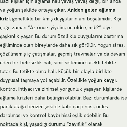
Bazı kişiler için ağlama hali yavaş yavaş değil, bir anda
ve yoğun şekilde ortaya çıkar.
Aniden gelen ağlama
krizi
, genellikle birikmiş duyguların ani boşalımıdır. Kişi
çoğu zaman “Az önce iyiydim, ne oldu şimdi?” diye
şaşkınlık yaşar. Bu durum özellikle duygularını bastırma
eğiliminde olan bireylerde daha sık görülür. Yoğun stres,
çözülmemiş iç çatışmalar, geçmiş travmalar ya da devam
eden bir belirsizlik hali; sinir sistemini sürekli tetikte
tutar. Bu tetikte olma hali, küçük bir olayla birlikte
duygusal taşmaya yol açabilir. Özellikle
yoğun kaygı
,
kontrol ihtiyacı ve zihinsel yorgunluk yaşayan kişilerde
ağlama krizleri daha belirgin olabilir. Bazı durumlarda ise
panik atağa benzer şekilde kalp çarpıntısı, nefes
daralması ve kontrol kaybı hissi eşlik edebilir. Bu
noktada kişi, yaşadığı durumu “zayıflık” olarak