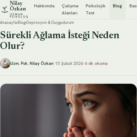
Nilay
Hakkımda
Çalışma
Psikolojik
Blog
Bas
Özkan
Alanları
Test
UZMAN
PSIKOLOG
Anasayfa
›
Blog
›
Depresyon & Duygudurum
Sürekli Ağlama İsteği Neden
Olur?
Uzm. Psk. Nilay Özkan
·
15 Şubat 2026
·
6 dk okuma