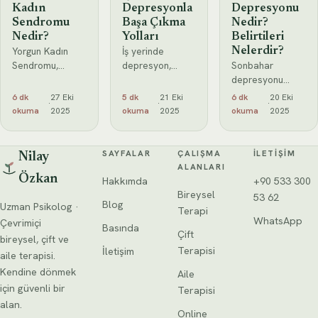
Kadın
Depresyonla
Depresyonu
Sendromu
Başa Çıkma
Nedir?
Nedir?
Yolları
Belirtileri
Yorgun Kadın
İş yerinde
Nelerdir?
Sendromu,
depresyon,
Sonbahar
sürekli güçlü
birçok yetişkinin
depresyonu
olmaya çalışan
karşılaştığı
yaşayan
6 dk
27 Eki
5 dk
21 Eki
6 dk
20 Eki
·
·
·
kadınların
yaygın bir
kişilerde sabah
okuma
2025
okuma
2025
okuma
2025
yaşadığı
durumdur. İş
uyanmakta
duygusal
yükü,
zorlanma,
tükenmişliği
sorumluluklar ve
sosyal geri
SAYFALAR
ÇALIŞMA
İLETIŞIM
Nilay
ifade eder.
iş ortamındaki
çekilme, aşırı
ALANLARI
Belirtiler,
Özkan
sosyal ilişkiler,
uyuma isteği ve
Hakkımda
+90 533 300
nedenler ve
depresyon
tatlı gıdalara
Bireysel
53 62
Blog
Uzman Psikolog ·
başa çıkma
yönelme gibi
Terapi
WhatsApp
yollarını
davranışlar sık
Çevrimiçi
Basında
Çift
görülür.
bireysel, çift ve
Terapisi
İletişim
aile terapisi.
Kendine dönmek
Aile
için güvenli bir
Terapisi
alan.
Online