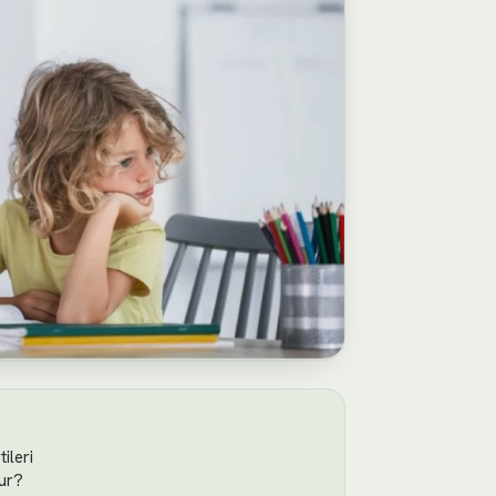
ileri
lur?