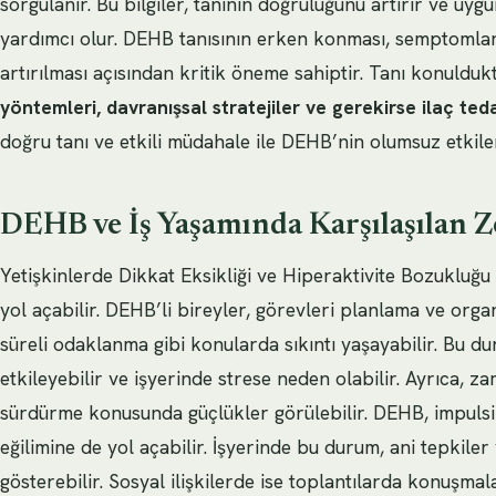
sorgulanır. Bu bilgiler, tanının doğruluğunu artırır ve uyg
yardımcı olur. DEHB tanısının erken konması, semptomlar
artırılması açısından kritik öneme sahiptir. Tanı konuldu
yöntemleri, davranışsal stratejiler ve gerekirse ilaç teda
doğru tanı ve etkili müdahale ile DEHB’nin olumsuz etkileri
DEHB ve İş Yaşamında Karşılaşılan Z
Yetişkinlerde Dikkat Eksikliği ve Hiperaktivite Bozukluğu
yol açabilir. DEHB’li bireyler, görevleri planlama ve org
süreli odaklanma gibi konularda sıkıntı yaşayabilir. Bu d
etkileyebilir ve işyerinde strese neden olabilir. Ayrıca, za
sürdürme konusunda güçlükler görülebilir. DEHB, impulsif
eğilimine de yol açabilir. İşyerinde bu durum, ani tepkiler
gösterebilir. Sosyal ilişkilerde ise toplantılarda konuşm