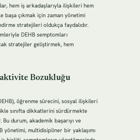
ar, hem iş arkadaşlarıyla ilişkileri hem
ile başa çıkmak için zaman yönetimi
irme stratejileri oldukça faydalıdır.
temleriyle DEHB semptomları
cak stratejiler geliştirmek, hem
raktivite Bozukluğu
EHB), öğrenme sürecini, sosyal ilişkileri
likle sınıfta dikkatlerini sürdürmekte
ir. Bu durum, akademik başarıyı ve
 yönetimi, multidisipliner bir yaklaşımı
 iş birliği, semptomların yönetilmesinde