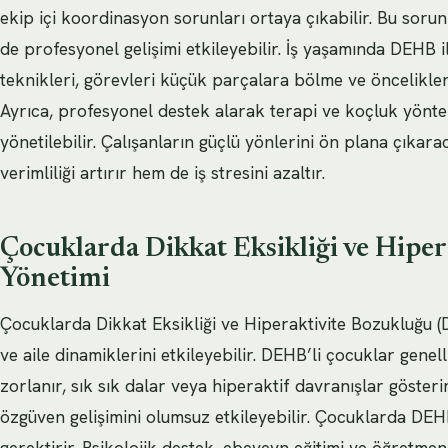
ekip içi koordinasyon sorunları ortaya çıkabilir. Bu sorunl
de profesyonel gelişimi etkileyebilir. İş yaşamında DEHB 
teknikleri, görevleri küçük parçalara bölme ve önceliklend
Ayrıca, profesyonel destek alarak terapi ve koçluk yön
yönetilebilir. Çalışanların güçlü yönlerini ön plana çıkara
verimliliği artırır hem de iş stresini azaltır.
Çocuklarda Dikkat Eksikliği ve Hipe
Yönetimi
Çocuklarda Dikkat Eksikliği ve Hiperaktivite Bozukluğu (D
ve aile dinamiklerini etkileyebilir. DEHB’li çocuklar genel
zorlanır, sık sık dalar veya hiperaktif davranışlar göster
özgüven gelişimini olumsuz etkileyebilir. Çocuklarda DEHB
gerektirir. Psikolojik destek, ebeveyn eğitimi ve öğretmen