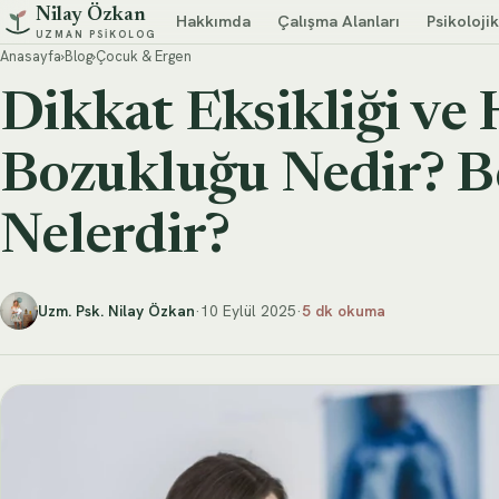
Nilay Özkan
Hakkımda
Çalışma Alanları
Psikoloji
UZMAN PSIKOLOG
Anasayfa
›
Blog
›
Çocuk & Ergen
Dikkat Eksikliği ve 
Bozukluğu Nedir? Bel
Nelerdir?
Uzm. Psk. Nilay Özkan
·
10 Eylül 2025
·
5 dk okuma