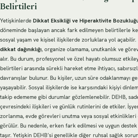
Belirtileri
Yetişkinlerde
Dikkat Eksikliği ve Hiperaktivite Bozuklu
döneminde başlayan ancak fark edilmeyen belirtilerle kend
sosyal yaşam ve kişisel ilişkilerde zorluklara yol açabilir.
dikkat dağınıklığı
, organize olamama, unutkanlık ve gör
alır. Bu durum, profesyonel ve özel hayatı olumsuz etkiley
belirtileri arasında sürekli hareket etme ihtiyacı, sabırsızl
davranışlar bulunur. Bu kişiler, uzun süre odaklanmayı g
yaşayabilir. Sosyal ilişkilerde ise karşısındaki kişiyi din
takip edememe gibi durumlar gözlemlenebilir. DEHB, sade
çevresindeki ilişkileri ve günlük rutinlerini de etkiler. İş
zorlanma, evde görevleri unutma veya sosyal etkinlikleri
görülür. Bu nedenle, erken fark edilmesi ve uygun dest
taşır. Yetişkin DEHB’si genellikle diğer ruhsal sağlık sorun