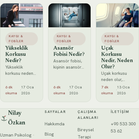
KAYGI &
KAYGI &
KAYGI &
FOBILER
FOBILER
FOBILER
Yükseklik
Asansör
Uçak
Korkusu
Fobisi Nedir?
Korkusu
Asansör fobisi,
Nedir?
Nedir, Neden
Yükseklik
kişinin asansöre
Olur?
korkusu neden
binme
Uçak korkusu
olur, belirtileri
düşüncesiyle
neden olur,
nelerdir ve nasıl
yoğun korku,
belirtileri
6 dk
17 Oca
6 dk
17 Oca
7 dk
13 Oca
·
·
·
yenilir?
kaygı ve
nelerdir ve uçak
okuma
2026
okuma
2026
okuma
2026
Yüksekten
kaçınma
korkusu nasıl
korkma
davranışı
yenilir? Uçuş
problemi
yaşamasıyla
kaygısını
SAYFALAR
ÇALIŞMA
İLETIŞIM
Nilay
yaşayanlar için
ortaya çıkan
azaltmaya
ALANLARI
detaylı ve
Özkan
özgül bir fobidir.
yardımcı etkili
Hakkımda
+90 533 300
anlaşılır rehber.
Günlük yaşamda
psikolojik
Bireysel
53 62
Blog
Uzman Psikolog ·
sık
yöntemleri
Terapi