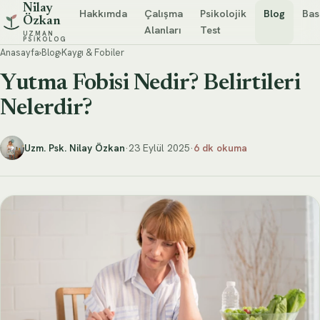
Nilay
Hakkımda
Çalışma
Psikolojik
Blog
Bas
Özkan
Alanları
Test
UZMAN
PSIKOLOG
Anasayfa
›
Blog
›
Kaygı & Fobiler
Yutma Fobisi Nedir? Belirtileri
Nelerdir?
Uzm. Psk. Nilay Özkan
·
23 Eylül 2025
·
6 dk okuma