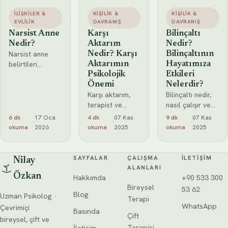
İLIŞKILER &
KIŞILIK &
KIŞILIK &
EVLILIK
DAVRANIŞ
DAVRANIŞ
Narsist Anne
Karşı
Bilinçaltı
Nedir?
Aktarım
Nedir?
Narsist anne
Nedir? Karşı
Bilinçaltının
belirtileri
Aktarımın
Hayatımıza
nelerdir? Narsist
Psikolojik
Etkileri
bir anneyle
Önemi
Nelerdir?
büyümenin
Karşı aktarım,
Bilinçaltı nedir,
çocuklar
terapist ve
nasıl çalışır ve
üzerindeki
danışan
hayatımızı nasıl
6 dk
17 Oca
4 dk
07 Kas
9 dk
07 Kas
·
·
·
etkileri ve bu
arasındaki
etkiler?
okuma
2026
okuma
2025
okuma
2025
ilişkiyle başa
duygusal
Otomatik
çıkma yolları
etkileşimdir.
düşünceler,
hakkında detaylı
Türleri, önemi ve
duygusal bloklar
SAYFALAR
ÇALIŞMA
İLETIŞIM
Nilay
rehber.
yönetim
ve bilinçaltı ile
ALANLARI
Özkan
yöntemleri
çalışma
Hakkımda
+90 533 300
hakkında detaylı
yöntemlerini
Bireysel
53 62
Blog
Uzman Psikolog ·
bilgi edinin.
keşfedin.
Terapi
WhatsApp
Çevrimiçi
Basında
Çift
bireysel, çift ve
Terapisi
İletişim