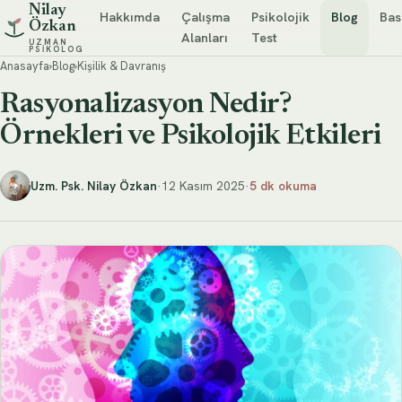
Nilay
Hakkımda
Çalışma
Psikolojik
Blog
Bas
Özkan
Alanları
Test
UZMAN
PSIKOLOG
Anasayfa
›
Blog
›
Kişilik & Davranış
Rasyonalizasyon Nedir?
Örnekleri ve Psikolojik Etkileri
Uzm. Psk. Nilay Özkan
·
12 Kasım 2025
·
5 dk okuma