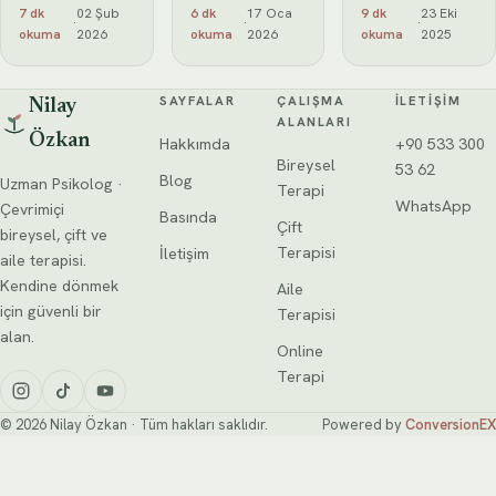
partner uyumu
çocuklar
narsistik ilişkiler
7 dk
02 Şub
6 dk
17 Oca
9 dk
23 Eki
·
·
·
ve ilişkilere
üzerindeki
ve duygusal
okuma
2026
okuma
2026
okuma
2025
etkileri hakkında
etkileri ve bu
manipülasyon
detaylı bilgi
ilişkiyle başa
dinamiklerinde
edinin.
çıkma yolları
sıkça görülür.
SAYFALAR
ÇALIŞMA
İLETIŞIM
Nilay
hakkında detaylı
Kişi, partnerini
ALANLARI
Özkan
rehber.
kısa sürede
Hakkımda
+90 533 300
“mükemmel
Bireysel
53 62
Blog
Uzman Psikolog ·
ilişki” hissine
Terapi
WhatsApp
Çevrimiçi
Basında
Çift
bireysel, çift ve
Terapisi
İletişim
aile terapisi.
Kendine dönmek
Aile
için güvenli bir
Terapisi
alan.
Online
Terapi
© 2026 Nilay Özkan · Tüm hakları saklıdır.
Powered by
ConversionEX