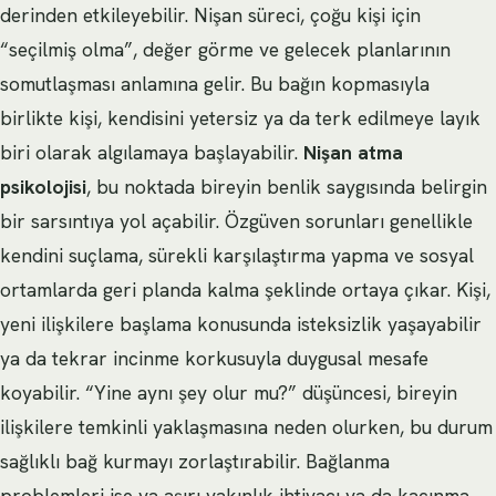
derinden etkileyebilir. Nişan süreci, çoğu kişi için
“seçilmiş olma”, değer görme ve gelecek planlarının
somutlaşması anlamına gelir. Bu bağın kopmasıyla
birlikte kişi, kendisini yetersiz ya da terk edilmeye layık
biri olarak algılamaya başlayabilir.
Nişan atma
psikolojisi
, bu noktada bireyin benlik saygısında belirgin
bir sarsıntıya yol açabilir. Özgüven sorunları genellikle
kendini suçlama, sürekli karşılaştırma yapma ve sosyal
ortamlarda geri planda kalma şeklinde ortaya çıkar. Kişi,
yeni ilişkilere başlama konusunda isteksizlik yaşayabilir
ya da tekrar incinme korkusuyla duygusal mesafe
koyabilir. “Yine aynı şey olur mu?” düşüncesi, bireyin
ilişkilere temkinli yaklaşmasına neden olurken, bu durum
sağlıklı bağ kurmayı zorlaştırabilir. Bağlanma
problemleri ise ya aşırı yakınlık ihtiyacı ya da kaçınma