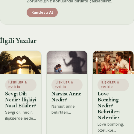
Zorlandığınız konularda birlikte çalışabiliriz.
Randevu Al
İlgili Yazılar
İLIŞKILER &
İLIŞKILER &
İLIŞKILER &
EVLILIK
EVLILIK
EVLILIK
Sevgi Dili
Narsist Anne
Love
Nedir? İlişkiyi
Nedir?
Bombing
Narsist anne
Nasıl Etkiler?
Nedir?
Sevgi dili nedir,
belirtileri
Belirtileri
ilişkilerde neden
nelerdir? Narsist
Nelerdir?
önemlidir? Sevgi
bir anneyle
Love bombing,
dili türleri,
büyümenin
özellikle