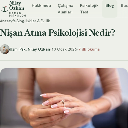
Nilay
Hakkımda
Çalışma
Psikolojik
Blog
Bas
Özkan
Alanları
Test
UZMAN
PSIKOLOG
Anasayfa
›
Blog
›
İlişkiler & Evlilik
Nişan Atma Psikolojisi Nedir?
Uzm. Psk. Nilay Özkan
·
10 Ocak 2026
·
7 dk okuma