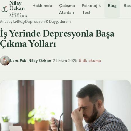
Nilay
Hakkımda
Çalışma
Psikolojik
Blog
Bas
Özkan
Alanları
Test
UZMAN
PSIKOLOG
Anasayfa
›
Blog
›
Depresyon & Duygudurum
İş Yerinde Depresyonla Başa
Çıkma Yolları
Uzm. Psk. Nilay Özkan
·
21 Ekim 2025
·
5 dk okuma