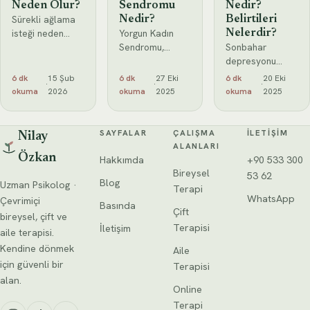
Neden Olur?
Sendromu
Nedir?
Sürekli ağlama
Nedir?
Belirtileri
isteği neden
Yorgun Kadın
Nelerdir?
olur?
Sendromu,
Sonbahar
Depresyon,
sürekli güçlü
depresyonu
kaygı, hormonal
olmaya çalışan
yaşayan
6 dk
15 Şub
6 dk
27 Eki
6 dk
20 Eki
·
·
·
değişimler ve
kadınların
kişilerde sabah
okuma
2026
okuma
2025
okuma
2025
bastırılmış
yaşadığı
uyanmakta
duyguların
duygusal
zorlanma,
etkilerini
tükenmişliği
sosyal geri
SAYFALAR
ÇALIŞMA
İLETIŞIM
Nilay
öğrenin. Sürekli
ifade eder.
çekilme, aşırı
ALANLARI
ağlama hissinin
Özkan
Belirtiler,
uyuma isteği ve
Hakkımda
+90 533 300
psikolojik
nedenler ve
tatlı gıdalara
Bireysel
53 62
Blog
Uzman Psikolog ·
başa çıkma
yönelme gibi
Terapi
WhatsApp
yollarını
davranışlar sık
Çevrimiçi
Basında
Çift
görülür.
bireysel, çift ve
Terapisi
İletişim
aile terapisi.
Kendine dönmek
Aile
için güvenli bir
Terapisi
alan.
Online
Terapi