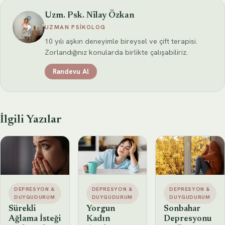
Uzm. Psk. Nilay Özkan
UZMAN PSIKOLOG
10 yılı aşkın deneyimle bireysel ve çift terapisi.
Zorlandığınız konularda birlikte çalışabiliriz.
Randevu Al
İlgili Yazılar
DEPRESYON &
DEPRESYON &
DEPRESYON &
DUYGUDURUM
DUYGUDURUM
DUYGUDURUM
Sürekli
Yorgun
Sonbahar
Ağlama İsteği
Kadın
Depresyonu