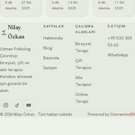
düşünme
yani enürezis,
ölçmek
5 dk
27 Eki
6 dk
13 Eki
6 dk
11 Eki
·
·
·
kapasitesini
tek bir nedene
amacıyla
okuma
2025
okuma
2025
okuma
2025
ölçer. Test,
bağlı olarak
uygulanan,
çeşitli alt
ortaya çıkmaz.
bilgisayar
testlerden
Genellikle
tabanlı bir
SAYFALAR
ÇALIŞMA
İLETIŞIM
Nilay
oluşur ve her bir
fizyolojik,
psikolojik
ALANLARI
alt
Özkan
genetik ve
değerlendirme
Hakkımda
+90 533 300
psikolojik
aracıdır. Bu test
Bireysel
53 62
Blog
Uzman Psikolog ·
faktörlerin bir
Terapi
WhatsApp
araya
Çevrimiçi
Basında
Çift
bireysel, çift ve
Terapisi
İletişim
aile terapisi.
Kendine dönmek
Aile
için güvenli bir
Terapisi
alan.
Online
Terapi
© 2026 Nilay Özkan · Tüm hakları saklıdır.
Powered by
ConversionEX