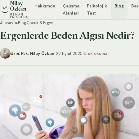
Nilay
Hakkımda
Çalışma
Psikolojik
Blog
Bas
Özkan
Alanları
Test
UZMAN
PSIKOLOG
Anasayfa
›
Blog
›
Çocuk & Ergen
Ergenlerde Beden Algısı Nedir?
Uzm. Psk. Nilay Özkan
·
29 Eylül 2025
·
5 dk okuma