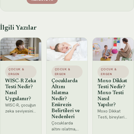
İlgili Yazılar
ÇOCUK &
ÇOCUK &
ÇOCUK &
ERGEN
ERGEN
ERGEN
WISC-R Zeka
Çocuklarda
Moxo Dikkat
Testi Nedir?
Altını
Testi Nedir?
Nasıl
Islatma
Moxo Testi
Uygulanır?
Nedir?
Nasıl
WISC-R, çocuğun
Enürezis
Yapılır?
zeka seviyesini,
Moxo Dikkat
Belirtileri ve
problem çözme
Testi, bireylerin
Nedenleri
yeteneğini ve
Çocuklarda
dikkat ve impuls
mantıksal
altını ıslatma,
kontrolünü